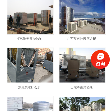
江苏淮安某游泳池
广西某科技园宿舍楼
东莞某水疗会所
山东济南某酒店