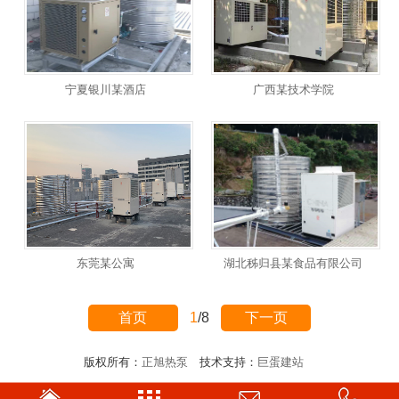
宁夏银川某酒店
广西某技术学院
东莞某公寓
湖北秭归县某食品有限公司
首页
1
/
8
下一页
版权所有：
正旭热泵
技术支持：
巨蛋建站