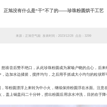
正旭没有什么是“干”不了的——珍珠粉圆烘干工艺
来源：正旭空气能 发表时间：2023/12/28 点击：3299
慈禧尝后赞不绝口，从此珍珠粉圆成为家喻户晓的点心，后来经
中，边加水边揉搓，搅拌均匀，之后用手抓成大小均匀的粒状即
等粉圆漂浮上来转为中小火，继续保持粉圆浮在水面。注意在烹
火，盖上锅盖闷二十分钟，捞出粉圆后用凉水冲洗，目的在于降