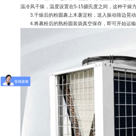
温冷风干燥，温度设置在5-15摄氏度之间，这种干燥
3.干燥后的粉圆裹上木薯淀粉，送入振动筛边晃动
4.将裹粉后的熟粉圆装袋真空保存，即可开始运输