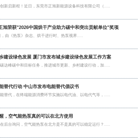
创新启新程！近日，东莞市正旭新能源设备科技有限公司（.....
 正旭荣获"2026中国烘干产业助力碳中和突出贡献单位"奖项
7日，由《热泵》杂志、烘干进行时、热泵视界.....
乡建设绿色发展 厦门市发布城乡建设绿色发展工作方案
碳达峰碳中和目标任务，推进城市更新、乡村建设行动，加.....
能替代行动 中山市发布电能替代倡议书
能替代，在终端能源消费环节实施以电代油、以电代气等，.....
醒，空气能热泵真的可以在北方使用
在后台询问，空气能热泵在北方是不是真的可以稳定运行？.....